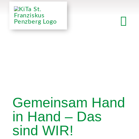
Skip
to
content
Team
Tog
Nav
Home
Über uns
Gemeinsam Hand
Gruppen
in Hand – Das
sind WIR!
Allgemeines